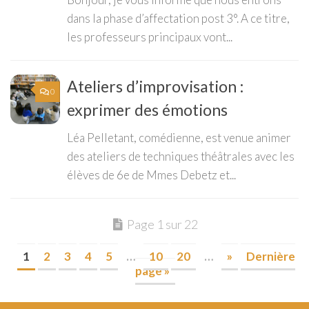
dans la phase d’affectation post 3°. A ce titre,
les professeurs principaux vont...
Ateliers d’improvisation :
0
exprimer des émotions
Léa Pelletant, comédienne, est venue animer
des ateliers de techniques théâtrales avec les
élèves de 6e de Mmes Debetz et...
Page 1 sur 22
1
2
3
4
5
…
10
20
…
»
Dernière
page »