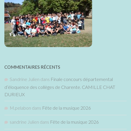
COMMENTAIRES RÉCENTS
Sandrine Julien
dans
Finale concours départemental
d’éloquence des collèges de Charente. CAMILLE CHAT
DURIEUX
M.pelabon
dans
Fête de la musique 2026
sandrine Julien
dans
Fête de la musique 2026