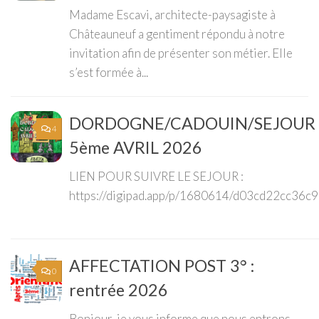
Madame Escavi, architecte-paysagiste à
Châteauneuf a gentiment répondu à notre
invitation afin de présenter son métier. Elle
s’est formée à...
DORDOGNE/CADOUIN/SEJOUR
4
5ème AVRIL 2026
LIEN POUR SUIVRE LE SEJOUR :
https://digipad.app/p/1680614/d03cd22cc36c
AFFECTATION POST 3° :
0
rentrée 2026
Bonjour, je vous informe que nous entrons