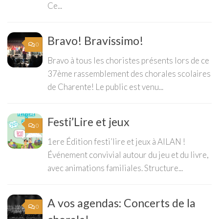
Ce...
Bravo! Bravissimo!
0
Bravo à tous les choristes présents lors de ce
37ème rassemblement des chorales scolaires
de Charente! Le public est venu...
Festi’Lire et jeux
0
1ere Édition festi’lire et jeux à AILAN !
Événement convivial autour du jeu et du livre,
avec animations familiales. Structure...
A vos agendas: Concerts de la
0