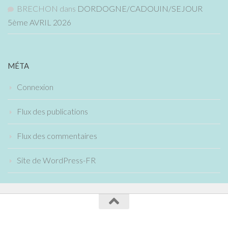
BRECHON
dans
DORDOGNE/CADOUIN/SEJOUR
5ème AVRIL 2026
MÉTA
Connexion
Flux des publications
Flux des commentaires
Site de WordPress-FR
Collège Maurice Genevoix / 2020