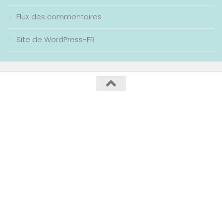
Flux des commentaires
Site de WordPress-FR
Collège Maurice Genevoix / 2020