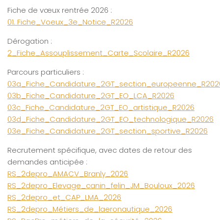
Fiche de vœux rentrée 2026 :
01. Fiche_Voeux_3e_Notice_R2026
Dérogation :
2_Fiche_Assouplissement_Carte_Scolaire_R2026
Parcours particuliers :
03a_Fiche_Candidature_2GT_section_europeenne_R202
03b_Fiche_Candidature_2GT_EO_LCA_R2026
03c_Fiche_Candidature_2GT_EO_artistique_R2026
03d_Fiche_Candidature_2GT_EO_technologique_R2026
03e_Fiche_Candidature_2GT_section_sportive_R2026
Recrutement spécifique, avec dates de retour des
demandes anticipée :
RS_2depro_AMACV_Branly_2026
RS_2depro_Elevage_canin_felin_JM_Bouloux_2026
RS_2depro_et_CAP_LMA_2026
RS_2depro_Métiers_de_laeronautique_2026