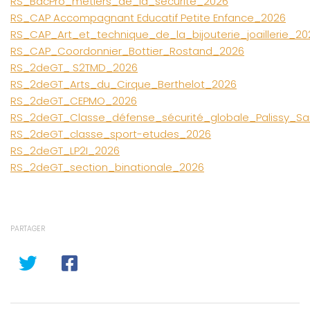
RS_BacPro_métiers_de_la_sécurité_2026
RS_CAP Accompagnant Educatif Petite Enfance_2026
RS_CAP_Art_et_technique_de_la_bijouterie_joaillerie_20
RS_CAP_Coordonnier_Bottier_Rostand_2026
RS_2deGT_ S2TMD_2026
RS_2deGT_Arts_du_Cirque_Berthelot_2026
RS_2deGT_CEPMO_2026
RS_2deGT_Classe_défense_sécurité_globale_Palissy_Sa
RS_2deGT_classe_sport-etudes_2026
RS_2deGT_LP2I_2026
RS_2deGT_section_binationale_2026
PARTAGER