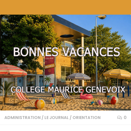
Skip to content
ADMINISTRATION
/
LE JOURNAL
/
ORIENTATION
0