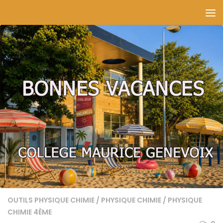
Skip to content
OUTILS PHYSIQUE CHIMIE
/
PHYSIQUE CHIMIE
/
PHYSIQUE
CHIMIE 4ÈME