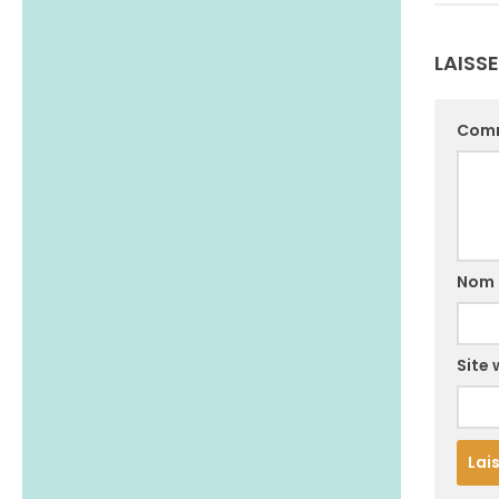
LAISS
Com
Nom
Site