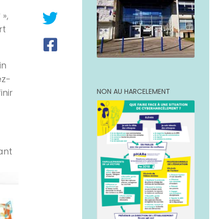
»,
rt
in
ez-
nir
NON AU HARCELEMENT
ant