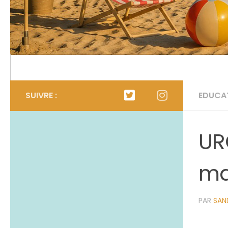
Calendrier
L’organigramme
SUIVRE :
EDUCA
UR
ma
PAR
SAND