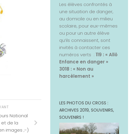
Les élèves confrontés à
une situation de danger,
au domicile ou en milieu
scolaire, pour eux-mêmes
ou pour un autre élève
qu’ils connaissent, sont
invités à contacter ces
numéros verts :
119 : « Allô
Enfance en danger »
3018 : « Non au
harcèlement »
LES PHOTOS DU CROSS :
IVANT
ARCHIVES 2019, SOUVENIRS,
urs National
SOUVENIRS !
 et de la
en images ;-)