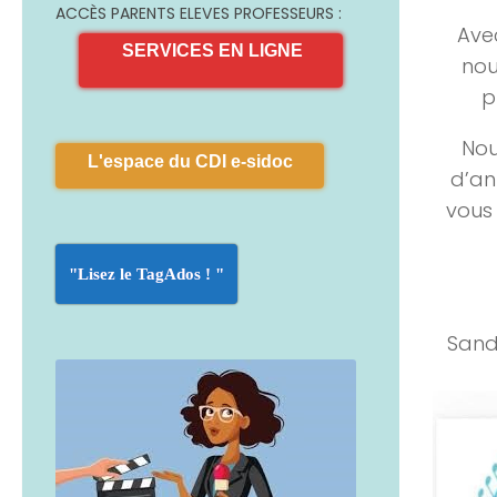
ACCÈS PARENTS ELEVES PROFESSEURS :
Avec
SERVICES EN LIGNE
nou
p
Nou
L'espace du CDI e-sidoc
d’an
vou
"Lisez le TagAdos ! "
Sand