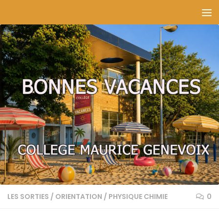
Skip to content
LES SORTIES
/
ORIENTATION
/
PHYSIQUE CHIMIE
0