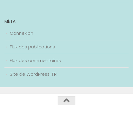
MÉTA
Connexion
Flux des publications
Flux des commentaires
Site de WordPress-FR
Collège Maurice Genevoix / 2020