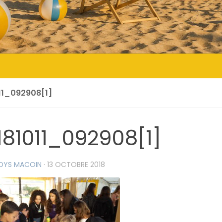
11_092908[1]
181011_092908[1]
DYS MACOIN
·
13 OCTOBRE 2018