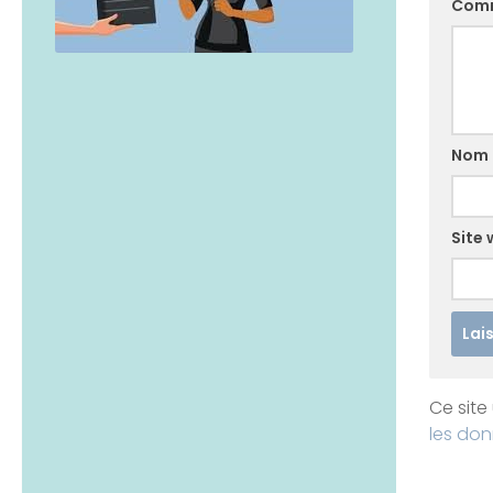
Com
Nom
Site
Ce site 
les don