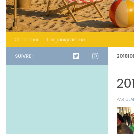
Calendrier
L’organigramme
SUIVRE :
201810
20
PAR
GLA