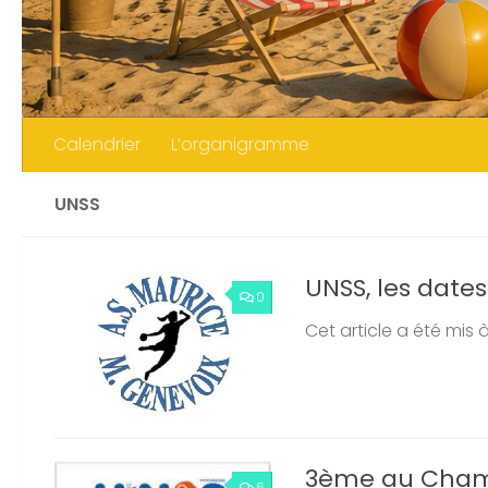
Calendrier
L’organigramme
UNSS
UNSS, les dates
0
Cet article a été mis 
3ème au Champ
6