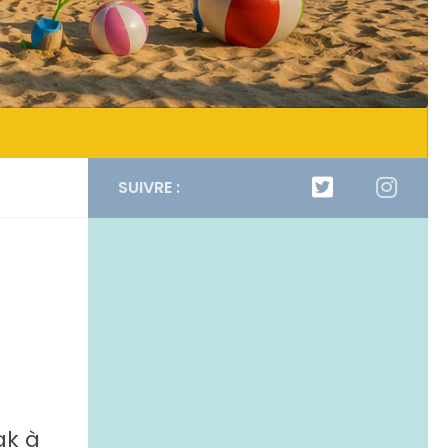
SUIVRE :
ak à