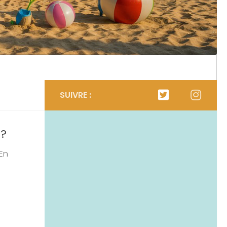
SUIVRE :
 ?
En