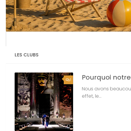
Calendrier
L’organigramme
LES CLUBS
Pourquoi notre
1
Nous avons beaucoup 
effet, le...