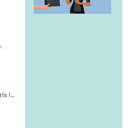
...
is !…