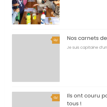
Nos carnets de
1
Je suis capitaine d’u
Ils ont couru p
1
tous !