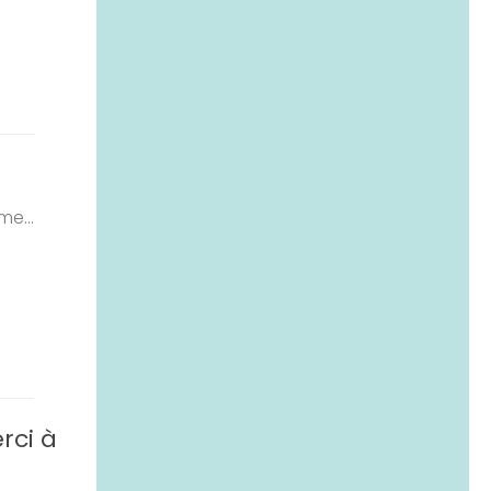
e...
rci à