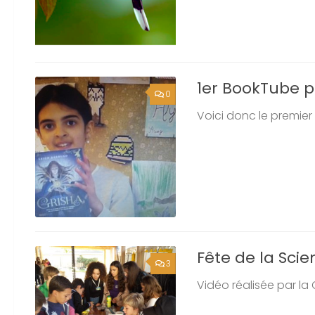
1er BookTube po
0
Voici donc le premier 
Fête de la Scie
3
Vidéo réalisée par la