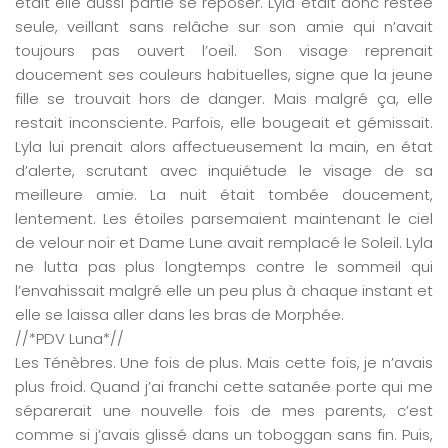
était elle aussi partie se reposer. Lyla était donc restée
seule, veillant sans relâche sur son amie qui n’avait
toujours pas ouvert l’oeil. Son visage reprenait
doucement ses couleurs habituelles, signe que la jeune
fille se trouvait hors de danger. Mais malgré ça, elle
restait inconsciente. Parfois, elle bougeait et gémissait.
Lyla lui prenait alors affectueusement la main, en état
d’alerte, scrutant avec inquiétude le visage de sa
meilleure amie. La nuit était tombée doucement,
lentement. Les étoiles parsemaient maintenant le ciel
de velour noir et Dame Lune avait remplacé le Soleil. Lyla
ne lutta pas plus longtemps contre le sommeil qui
l’envahissait malgré elle un peu plus à chaque instant et
elle se laissa aller dans les bras de Morphée.
//*PDV Luna*//
Les Ténèbres. Une fois de plus. Mais cette fois, je n’avais
plus froid. Quand j’ai franchi cette satanée porte qui me
séparerait une nouvelle fois de mes parents, c’est
comme si j’avais glissé dans un toboggan sans fin. Puis,