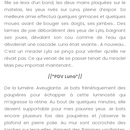
fille se leva d’un bond, les deux mains plaquées sur le
matelas, les yeux rivés sur Luna, pleine d’espoir. Sa
meilleure amie effectua quelques grimaces et quelques
moues avant de bouger ses doigts, ses jambes… Des
larmes de joie débordèrent des yeux de Lyla, baignant
ses joues, dévalant son cou comme de l’eau qui
dévalerait une cascade. Luna était vivante… A nouveau…
C’est un miracle! Lyla se pinça pour vérifier qu’elle ne
rêvait pas. Ce qui venait de se passer tenait du miracle!
Mais peu importait maintenant…
//*PDV Luna*//
De la lumière. Aveuglante. Je bats frénétiquement des
paupières pour échapper à cette luminosité qui
m’agresse la rétine. Au bout de quelques minutes, elle
devient supportable pour mes pauvres yeux. Je bats
encore plusieurs fois des paupières et j’observe le
plafond en pierre polie. Au mur sont accrochés des
torches sur lesquelles dansent des flammes vacillantes,