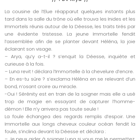
La cousine de l’Elue réapparut quelques instants plus
tard dans la salle du trône où elle trouva les Inides et les
Immortels réunis autour de la Déesse, les traits tirés par
une évidente tristesse. La jeune Immortelle fendit
l’assemblée afin de se planter devant Héléna, la joie
éclairant son visage.
– Arya, qu’y a-t-il ? s’enquit la Déesse, inquiète et
curieuse à la fois.
– Luna revit ! déclara l’Immortelle à la chevelure d’encre.
– En es-tu sûre ? s’exclama Héléna en se relevant d’un
bond, n’osant croire au miracle.
-Oui ! Sérénity est en train de la soigner mais elle a usé
trop de magie en essayant de capturer l’homme-
démon ! Elle n’y arrivera pas toute seule !
La foule échangea des regards remplis d’espoir. Une
Immortelle aux longs cheveux couleur océan fendit la
foule, s’inclina devant la Déesse et déclara :
– Je peux aider à soigner Luna si vous me le permettez,