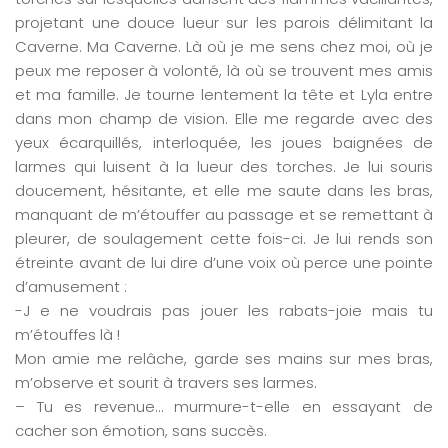
projetant une douce lueur sur les parois délimitant la
Caverne. Ma Caverne. Là où je me sens chez moi, où je
peux me reposer à volonté, là où se trouvent mes amis
et ma famille. Je tourne lentement la tête et Lyla entre
dans mon champ de vision. Elle me regarde avec des
yeux écarquillés, interloquée, les joues baignées de
larmes qui luisent à la lueur des torches. Je lui souris
doucement, hésitante, et elle me saute dans les bras,
manquant de m’étouffer au passage et se remettant à
pleurer, de soulagement cette fois-ci. Je lui rends son
étreinte avant de lui dire d’une voix où perce une pointe
d’amusement :
-J e ne voudrais pas jouer les rabats-joie mais tu
m’étouffes là !
Mon amie me relâche, garde ses mains sur mes bras,
m’observe et sourit à travers ses larmes.
– Tu es revenue… murmure-t-elle en essayant de
cacher son émotion, sans succès.