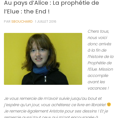
Au pays d’Alice : La prophétie de
l’Elue : the End !
PAR
SBOUCHARD
·
1 JUILLET 2016
Chers tous,
nous voici
donc arrivés
à la fin de
l’histoire de la
Prophétie de
l’Elue. Mission
accomplie
avant les
vacances !
Je vous remercie de m’avoir suivie jusqu’au bout et
j’espère qu’un jour, vous achèterez ce livre en librairie!
Je remercie également Aristote pour ses dessins ! Et je
remercie aussi tout ceux qui m’ont encouragée à