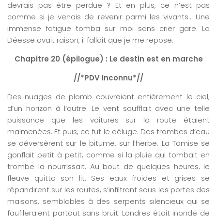
devrais pas être perdue ? Et en plus, ce n’est pas
comme si je venais de revenir parmi les vivants… Une
immense fatigue tomba sur moi sans crier gare. La
Déesse avait raison, il fallait que je me repose.
Chapitre 20 (épilogue) : Le destin est en marche
//*PDV Inconnu*//
Des nuages de plomb couvraient entièrement le ciel,
d’un horizon à l’autre. Le vent soufflait avec une telle
puissance que les voitures sur la route étaient
malmenées. Et puis, ce fut le déluge. Des trombes d’eau
se déversèrent sur le bitume, sur l’herbe. La Tamise se
gonflait petit à petit, comme si la pluie qui tombait en
trombe la nourrissait. Au bout de quelques heures, le
fleuve quitta son lit. Ses eaux froides et grises se
répandirent sur les routes, s’infiltrant sous les portes des
maisons, semblables à des serpents silencieux qui se
faufileraient partout sans bruit. Londres était inondé de