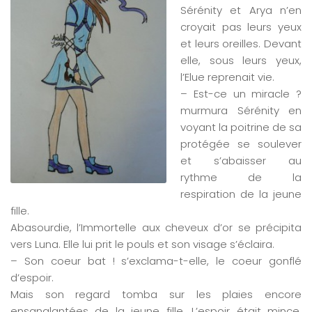
Sérénity et Arya n’en
croyait pas leurs yeux
et leurs oreilles. Devant
elle, sous leurs yeux,
l’Elue reprenait vie.
– Est-ce un miracle ?
murmura Sérénity en
voyant la poitrine de sa
protégée se soulever
et s’abaisser au
rythme de la
respiration de la jeune
fille.
Abasourdie, l’Immortelle aux cheveux d’or se précipita
vers Luna. Elle lui prit le pouls et son visage s’éclaira.
– Son coeur bat ! s’exclama-t-elle, le coeur gonflé
d’espoir.
Mais son regard tomba sur les plaies encore
ensanglantées de la jeune fille. L’espoir était mince.