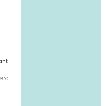
ant
prend