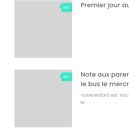
Premier jour a
0
Note aux pare
2
le bus le merc
Votre enfant est insc
le...