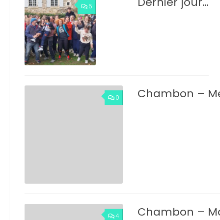
Dernier jour…
5
Chambon – Me
0
Chambon – Ma
4