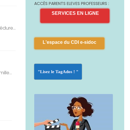
ACCÈS PARENTS ELEVES PROFESSEURS :
SERVICES EN LIGNE
édure...
L'espace du CDI e-sidoc
lle...
"Lisez le TagAdos ! "