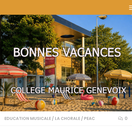
Skip to content
EDUCATION MUSICALE
/
LA CHORALE
/
PEAC
0