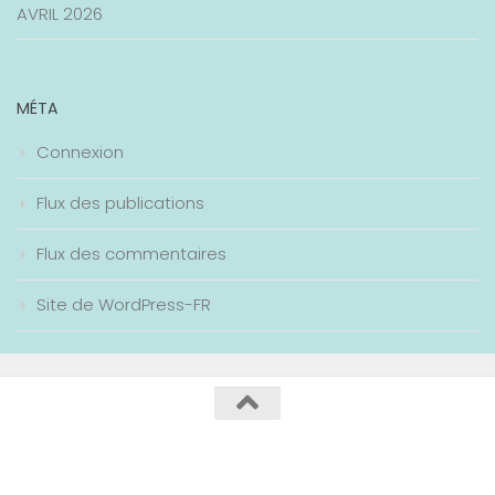
AVRIL 2026
MÉTA
Connexion
Flux des publications
Flux des commentaires
Site de WordPress-FR
Collège Maurice Genevoix / 2020