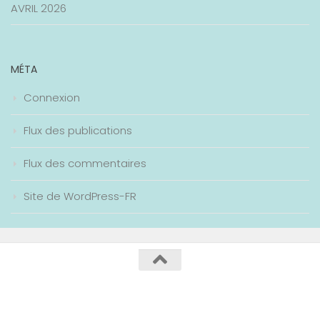
AVRIL 2026
MÉTA
Connexion
Flux des publications
Flux des commentaires
Site de WordPress-FR
Collège Maurice Genevoix / 2020