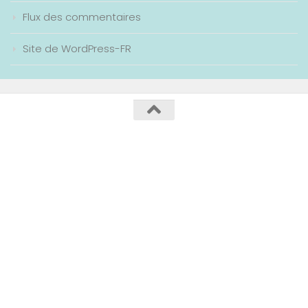
Flux des commentaires
Site de WordPress-FR
Collège Maurice Genevoix / 2020