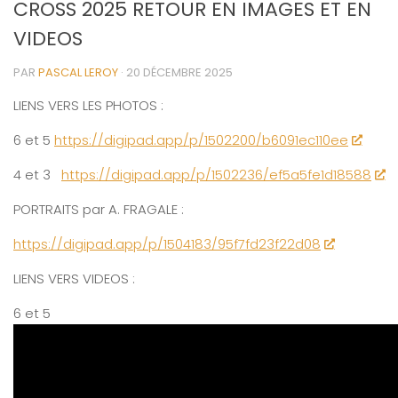
CROSS 2025 RETOUR EN IMAGES ET EN
VIDEOS
PAR
PASCAL LEROY
·
20 DÉCEMBRE 2025
LIENS VERS LES PHOTOS :
6 et 5
https://digipad.app/p/1502200/b6091ec110ee
4 et 3
https://digipad.app/p/1502236/ef5a5fe1d18588
PORTRAITS par A. FRAGALE :
https://digipad.app/p/1504183/95f7fd23f22d08
LIENS VERS VIDEOS :
6 et 5