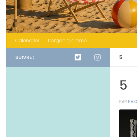
Calendrier
L’organigramme
SUIVRE :
5
5
PAR
PAS