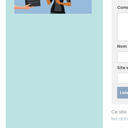
Com
Nom
Site
Ce site 
les don