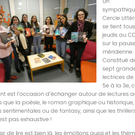
Un
sympathiq
Cercle Littér
se tient tous
jeudis au CD
sur la paus
méridienne.
Constitué d
sept grand
lectrices de
5e à la 3e, 
 est l’occasion d’échanger autour de lectures a
s que la poésie, le roman graphique ou historique, 
s sentimentales ou de fantasy, ainsi que les thrillers
’est pas exhaustive !
sir de lire est bien là, les émotions aussi et les thè