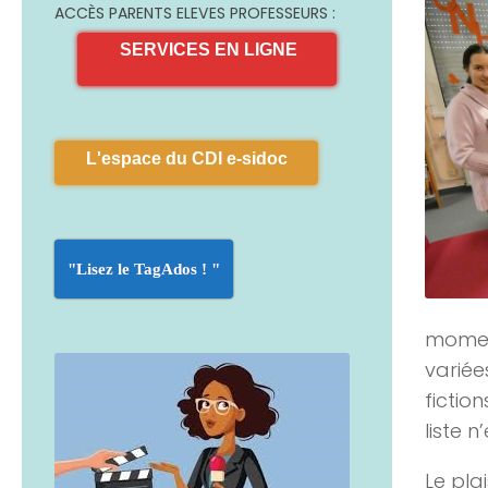
ACCÈS PARENTS ELEVES PROFESSEURS :
SERVICES EN LIGNE
L'espace du CDI e-sidoc
"Lisez le TagAdos ! "
moment
variée
fiction
liste n
Le plai