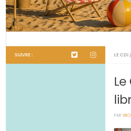
Calendrier
L’organigramme
SUIVRE :
LE CDI
Le
lib
PAR
SBO