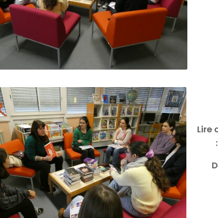
Lire 
:
D