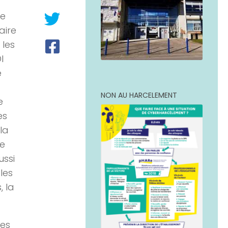
ue
aire
 les
I
e
NON AU HARCELEMENT
e
es
 la
ce
ussi
les
, la
mes