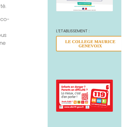
té.
 co-
L’ETABLISSEMENT :
ous
une
LE COLLEGE MAURICE
GENEVOIX
s