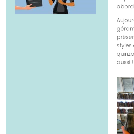
abordé
Aujour
gérant
présen
styles
quinza
aussi 