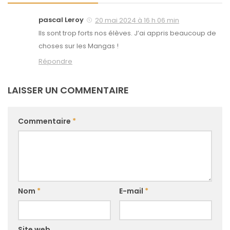
pascal Leroy
20 mai 2024 à 16 h 06 min
Ils sont trop forts nos élèves. J’ai appris beaucoup de
choses sur les Mangas !
Répondre
LAISSER UN COMMENTAIRE
Commentaire
*
Nom
*
E-mail
*
Site web