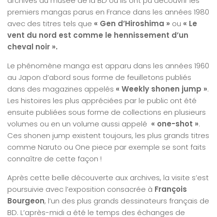
archives du musée de la BD où ils ont pu découvrir les
premiers mangas parus en France dans les années 1980
avec des titres tels que
« Gen d’Hiroshima »
ou
« Le
vent du nord est comme le hennissement d’un
cheval noir ».
Le phénomène manga est apparu dans les années 1960
au Japon d’abord sous forme de feuilletons publiés
dans des magazines appelés
« Weekly shonen jump »
.
Les histoires les plus appréciées par le public ont été
ensuite publiées sous forme de collections en plusieurs
volumes ou en un volume aussi appelé
« one-shot »
.
Ces shonen jump existent toujours, les plus grands titres
comme Naruto ou One piece par exemple se sont faits
connaître de cette façon !
Après cette belle découverte aux archives, la visite s’est
poursuivie avec l’exposition consacrée à
François
Bourgeon
, l’un des plus grands dessinateurs français de
BD. L’après-midi a été le temps des échanges de