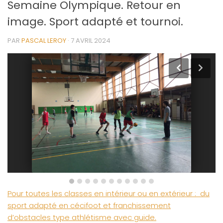
Semaine Olympique. Retour en
image. Sport adapté et tournoi.
PAR
PASCAL LEROY
·
7 AVRIL 2024
Pour toutes les classes en intérieur ou en extérieur : du
sport adapté en cécifoot et franchissement
d’obstacles type athlétisme avec guide.