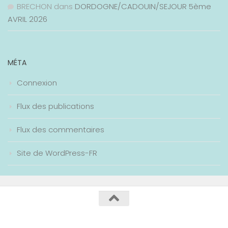
BRECHON
dans
DORDOGNE/CADOUIN/SEJOUR 5ème
AVRIL 2026
MÉTA
Connexion
Flux des publications
Flux des commentaires
Site de WordPress-FR
Collège Maurice Genevoix / 2020