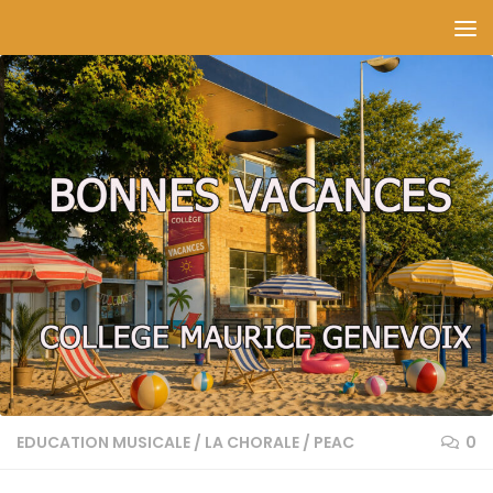
Skip to content
EDUCATION MUSICALE
/
LA CHORALE
/
PEAC
0