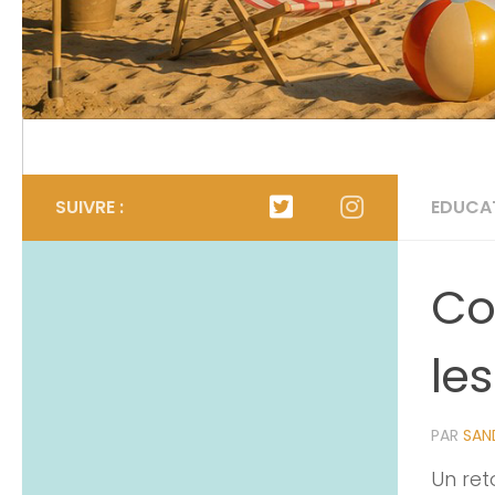
Calendrier
L’organigramme
SUIVRE :
EDUCA
Co
les
PAR
SAND
Un ret