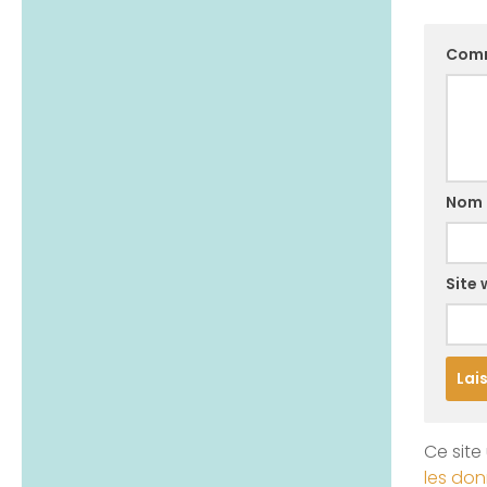
Com
Nom
Site
Ce site 
les don