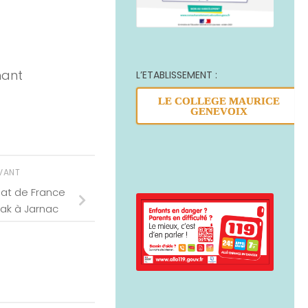
hant
L’ETABLISSEMENT :
LE COLLEGE MAURICE
GENEVOIX
IVANT
t de France
ak à Jarnac