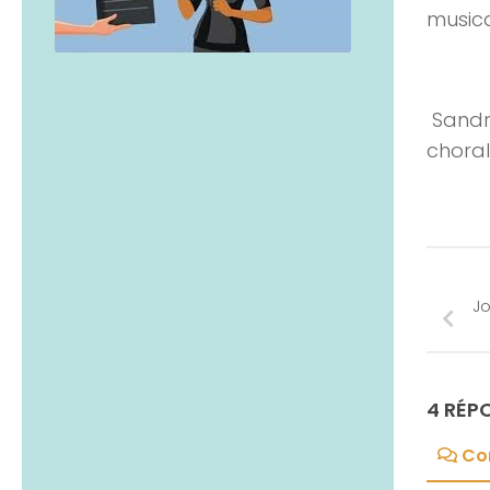
music
Sandri
choral
J
4 RÉP
Co