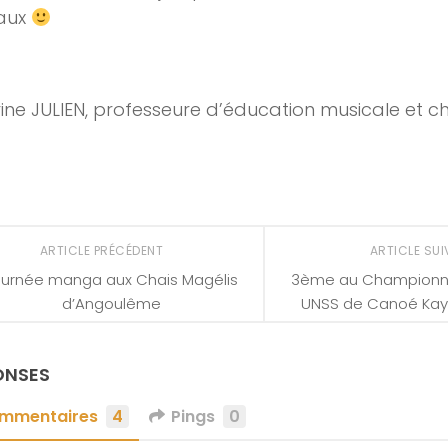
aux
ne JULIEN, professeure d’éducation musicale et c
ARTICLE PRÉCÉDENT
ARTICLE SU
ournée manga aux Chais Magélis
3ème au Championna
d’Angoulême
UNSS de Canoé Kay
ONSES
mmentaires
4
Pings
0