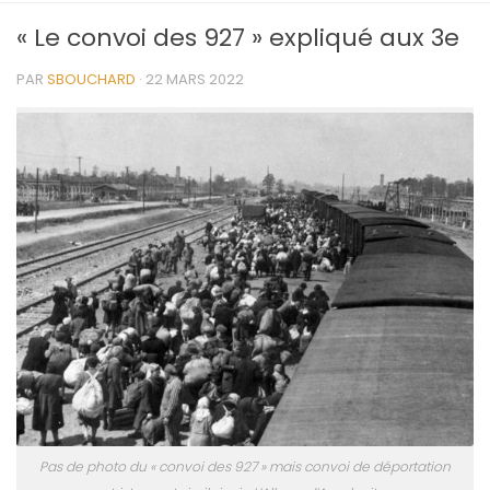
« Le convoi des 927 » expliqué aux 3e
PAR
SBOUCHARD
·
22 MARS 2022
Pas de photo du « convoi des 927 » mais convoi de déportation