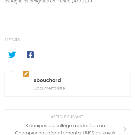
espagnoles émigrées en France (
A.P.F.E.E.F.
).
PARTAGER
sbouchard
Documentaliste
ARTICLE SUIVANT
3 équipes du collège médaillées au
Championnat départemental UNSS de kayak