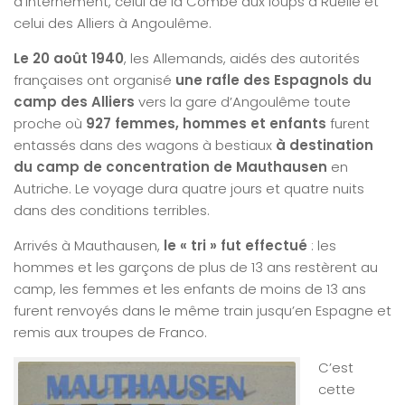
d’internement, celui de la Combe aux loups à Ruelle et
celui des Alliers à Angoulême.
Le 20 août 1940
, les Allemands, aidés des autorités
françaises ont organisé
une rafle des Espagnols du
camp des Alliers
vers la gare d’Angoulême toute
proche où
927 femmes, hommes et enfants
furent
entassés dans des wagons à bestiaux
à destination
du camp de concentration de Mauthausen
en
Autriche. Le voyage dura quatre jours et quatre nuits
dans des conditions terribles.
Arrivés à Mauthausen,
le « tri » fut effectué
: les
hommes et les garçons de plus de 13 ans restèrent au
camp, les femmes et les enfants de moins de 13 ans
furent renvoyés dans le même train jusqu’en Espagne et
remis aux troupes de Franco.
C’est
cette