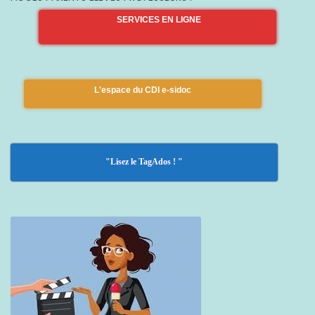
SERVICES EN LIGNE
L'espace du CDI e-sidoc
"Lisez le TagAdos ! "