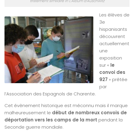
tristement similaire in L’Album d’Auschwitz
Les élèves de
3e
hispanisants
découvrent
actuellement
une
exposition
sur «
le
convoi des
927
» prêtée
par
l’Association des Espagnols de Charente.
Cet évènement historique est méconnu mais il marque
malheureusement le
début de nombreux convois de
déportation vers les camps de la mort
pendant la
Seconde guerre mondiale.