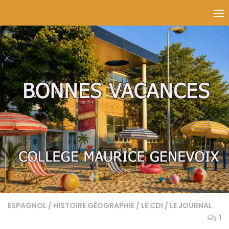
Skip to content
ESPAGNOL
/
HISTOIRE GÉOGRAPHIE
/
LE CDI
/
LE JOURNAL
1