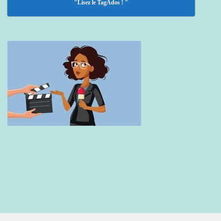
"Lisez le TagAdos ! "