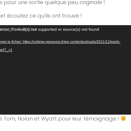
e pour une sortie quelque peu originale !
et écoutez ce qu’ils ont trouvé !
r
error: Format(s) not supported or source(s) not found
ger le fichier: https://college-genevoix.fr/wp-content/uploads/2021/12/gants-
mp4?_=1
à Tom, Nolan et Wyatt pour leur témoignage !