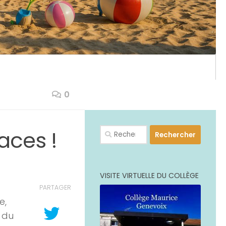
0
PLUS
Rechercher :
aces !
VISITE VIRTUELLE DU COLLÈGE
PARTAGER
e,
 du