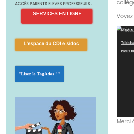
collèg
ACCÈS PARENTS ELEVES PROFESSEURS :
SERVICES EN LIGNE
Voyez 
Lecteu
Media 
vidéo
Téléchar
L'espace du CDI e-sidoc
bleus.
"Lisez le TagAdos ! "
Merci 