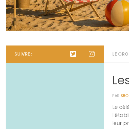
Calendrier
L’organigramme
SUIVRE :
LE CRO
Le
PAR
SBO
Le cél
l’étab
leur p