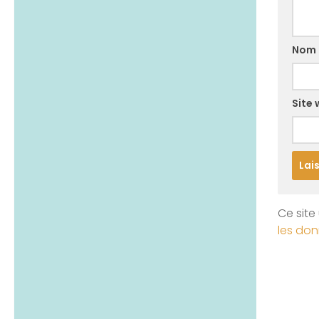
Nom
Site
Ce site 
les don