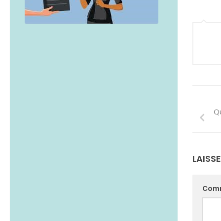
Q
LAISS
Com