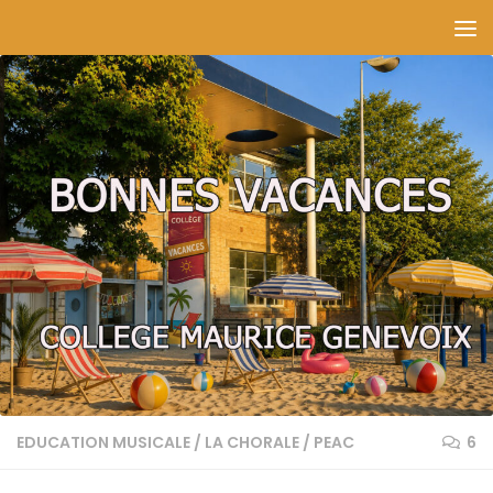
Skip to content
EDUCATION MUSICALE
/
LA CHORALE
/
PEAC
6