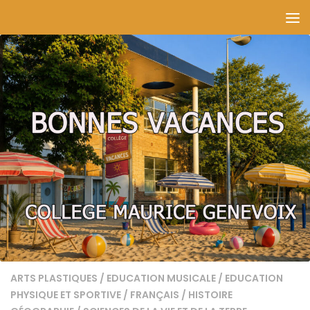
Skip to content
ARTS PLASTIQUES
/
EDUCATION MUSICALE
/
EDUCATION
PHYSIQUE ET SPORTIVE
/
FRANÇAIS
/
HISTOIRE