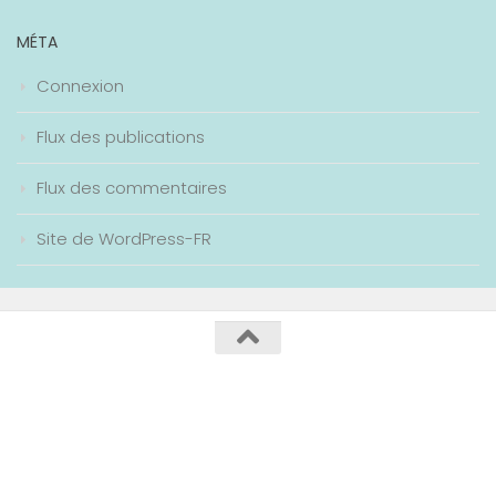
MÉTA
Connexion
Flux des publications
Flux des commentaires
Site de WordPress-FR
Collège Maurice Genevoix / 2020