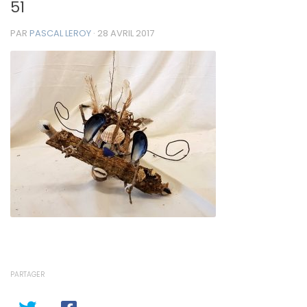
51
PAR
PASCAL LEROY
·
28 AVRIL 2017
PARTAGER