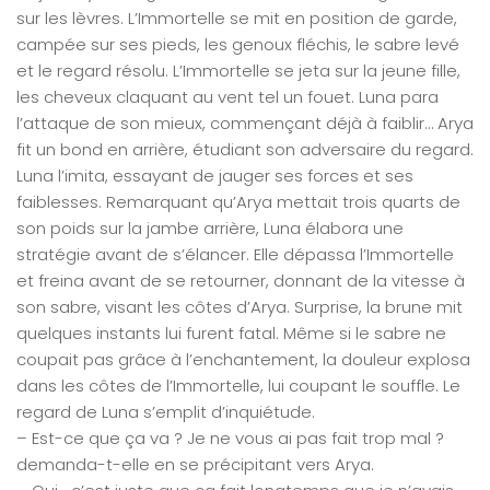
sur les lèvres. L’Immortelle se mit en position de garde,
campée sur ses pieds, les genoux fléchis, le sabre levé
et le regard résolu. L’Immortelle se jeta sur la jeune fille,
les cheveux claquant au vent tel un fouet. Luna para
l’attaque de son mieux, commençant déjà à faiblir… Arya
fit un bond en arrière, étudiant son adversaire du regard.
Luna l’imita, essayant de jauger ses forces et ses
faiblesses. Remarquant qu’Arya mettait trois quarts de
son poids sur la jambe arrière, Luna élabora une
stratégie avant de s’élancer. Elle dépassa l’Immortelle
et freina avant de se retourner, donnant de la vitesse à
son sabre, visant les côtes d’Arya. Surprise, la brune mit
quelques instants lui furent fatal. Même si le sabre ne
coupait pas grâce à l’enchantement, la douleur explosa
dans les côtes de l’Immortelle, lui coupant le souffle. Le
regard de Luna s’emplit d’inquiétude.
– Est-ce que ça va ? Je ne vous ai pas fait trop mal ?
demanda-t-elle en se précipitant vers Arya.