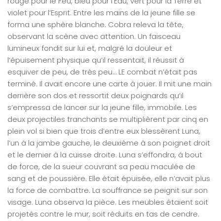
rouge pour le Feu, bleu pour l’Eau, vert pour la Terre et
violet pour l’Esprit. Entre les mains de la jeune fille se
forma une sphère blanche. Cobra releva la tête,
observant la scène avec attention. Un faisceau
lumineux fondit sur lui et, malgré la douleur et
l’épuisement physique qu’il ressentait, il réussit à
esquiver de peu, de très peu… LE combat n’était pas
terminé. Il avait encore une carte à jouer. Il mit une main
derrière son dos et ressortit deux poignards qu’il
s’empressa de lancer sur la jeune fille, immobile. Les
deux projectiles tranchants se multiplièrent par cinq en
plein vol si bien que trois d’entre eux blessèrent Luna,
l’un à la jambe gauche, le deuxième à son poignet droit
et le dernier à la cuisse droite. Luna s’effondra, à bout
de force, de la sueur couvrant sa peau maculée de
sang et de poussière. Elle était épuisée, elle n’avait plus
la force de combattre. La souffrance se peignit sur son
visage. Luna observa la pièce. Les meubles étaient soit
projetés contre le mur, soit réduits en tas de cendre.