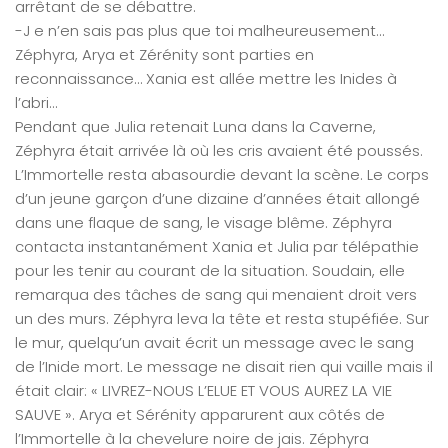
arrêtant de se débattre.
-J e n’en sais pas plus que toi malheureusement…
Zéphyra, Arya et Zérénity sont parties en
reconnaissance… Xania est allée mettre les Inides à
l’abri…
Pendant que Julia retenait Luna dans la Caverne,
Zéphyra était arrivée là où les cris avaient été poussés.
L’Immortelle resta abasourdie devant la scène. Le corps
d’un jeune garçon d’une dizaine d’années était allongé
dans une flaque de sang, le visage blême. Zéphyra
contacta instantanément Xania et Julia par télépathie
pour les tenir au courant de la situation. Soudain, elle
remarqua des tâches de sang qui menaient droit vers
un des murs. Zéphyra leva la tête et resta stupéfiée. Sur
le mur, quelqu’un avait écrit un message avec le sang
de l’Inide mort. Le message ne disait rien qui vaille mais il
était clair: « LIVREZ-NOUS L’ELUE ET VOUS AUREZ LA VIE
SAUVE ». Arya et Sérénity apparurent aux côtés de
l’Immortelle à la chevelure noire de jais. Zéphyra