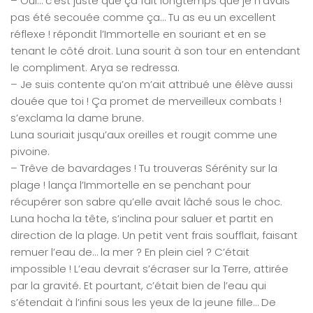
– Oui… c’est juste que ça fait longtemps que je n’avais
pas été secouée comme ça… Tu as eu un excellent
réflexe ! répondit l’Immortelle en souriant et en se
tenant le côté droit. Luna sourit à son tour en entendant
le compliment. Arya se redressa.
– Je suis contente qu’on m’ait attribué une élève aussi
douée que toi ! Ça promet de merveilleux combats !
s’exclama la dame brune.
Luna souriait jusqu’aux oreilles et rougit comme une
pivoine.
– Trêve de bavardages ! Tu trouveras Sérénity sur la
plage ! lança l’Immortelle en se penchant pour
récupérer son sabre qu’elle avait lâché sous le choc.
Luna hocha la tête, s’inclina pour saluer et partit en
direction de la plage. Un petit vent frais soufflait, faisant
remuer l’eau de… la mer ? En plein ciel ? C’était
impossible ! L’eau devrait s’écraser sur la Terre, attirée
par la gravité. Et pourtant, c’était bien de l’eau qui
s’étendait à l’infini sous les yeux de la jeune fille… De