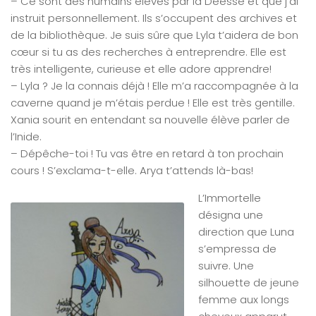
– Ce sont des humains élevés par la Déesse et que j’ai
instruit personnellement. Ils s’occupent des archives et
de la bibliothèque. Je suis sûre que Lyla t’aidera de bon
cœur si tu as des recherches à entreprendre. Elle est
très intelligente, curieuse et elle adore apprendre!
– Lyla ? Je la connais déjà ! Elle m’a raccompagnée à la
caverne quand je m’étais perdue ! Elle est très gentille.
Xania sourit en entendant sa nouvelle élève parler de
l’Inide.
– Dépêche-toi ! Tu vas être en retard à ton prochain
cours ! S’exclama-t-elle. Arya t’attends là-bas!
L’Immortelle
désigna une
direction que Luna
s’empressa de
suivre. Une
silhouette de jeune
femme aux longs