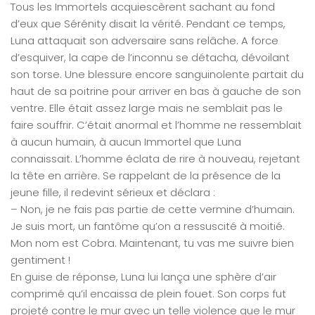
Tous les Immortels acquiescèrent sachant au fond
d’eux que Sérénity disait la vérité. Pendant ce temps,
Luna attaquait son adversaire sans relâche. A force
d’esquiver, la cape de l’inconnu se détacha, dévoilant
son torse. Une blessure encore sanguinolente partait du
haut de sa poitrine pour arriver en bas à gauche de son
ventre. Elle était assez large mais ne semblait pas le
faire souffrir. C’était anormal et l’homme ne ressemblait
à aucun humain, à aucun Immortel que Luna
connaissait. L’homme éclata de rire à nouveau, rejetant
la tête en arrière. Se rappelant de la présence de la
jeune fille, il redevint sérieux et déclara :
– Non, je ne fais pas partie de cette vermine d’humain.
Je suis mort, un fantôme qu’on a ressuscité à moitié.
Mon nom est Cobra. Maintenant, tu vas me suivre bien
gentiment !
En guise de réponse, Luna lui lança une sphère d’air
comprimé qu’il encaissa de plein fouet. Son corps fut
projeté contre le mur avec un telle violence que le mur