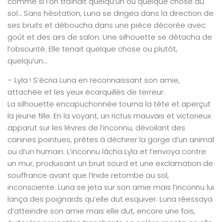
comme si l’on traînait quelqu’un ou quelque chose au
sol… Sans hésitation, Luna se dirigea dans la direction de
ses bruits et déboucha dans une pièce décorée avec
goût et des airs de salon. Une silhouette se détacha de
l’obscurité. Elle tenait quelque chose ou plutôt,
quelqu’un…
– Lyla ! S’écria Luna en reconnaissant son amie,
attachée et les yeux écarquillés de terreur.
La silhouette encapuchonnée tourna la tête et aperçut
la jeune fille. En la voyant, un rictus mauvais et victorieux
apparut sur les lèvres de l’inconnu, dévoilant des
canines pointues, prêtes à déchirer la gorge d’un animal
ou d’un humain. L’inconnu lâcha Lyla et l’envoya contre
un mur, produisant un bruit sourd et une exclamation de
souffrance avant que l’Inide retombe au sol,
inconsciente. Luna se jeta sur son amie mais l’inconnu lui
lança des poignards qu’elle dut esquiver. Luna réessaya
d’atteindre son amie mais elle dut, encore une fois,