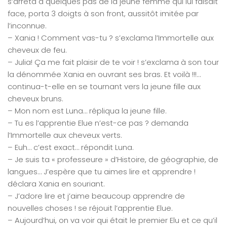
s’arrêta à quelques pas de la jeune femme qui lui faisait
face, porta 3 doigts à son front, aussitôt imitée par
l’inconnue.
– Xania ! Comment vas-tu ? s’exclama l’Immortelle aux
cheveux de feu.
– Julia! Ça me fait plaisir de te voir ! s’exclama à son tour
la dénommée Xania en ouvrant ses bras. Et voilà !!!…
continua-t-elle en se tournant vers la jeune fille aux
cheveux bruns.
– Mon nom est Luna… répliqua la jeune fille.
– Tu es l’apprentie Elue n’est-ce pas ? demanda
l’Immortelle aux cheveux verts.
– Euh… c’est exact… répondit Luna.
– Je suis ta « professeure » d’Histoire, de géographie, de
langues… J’espère que tu aimes lire et apprendre !
déclara Xania en souriant.
– J’adore lire et j’aime beaucoup apprendre de
nouvelles choses ! se réjouit l’apprentie Elue.
– Aujourd’hui, on va voir qui était le premier Elu et ce qu’il