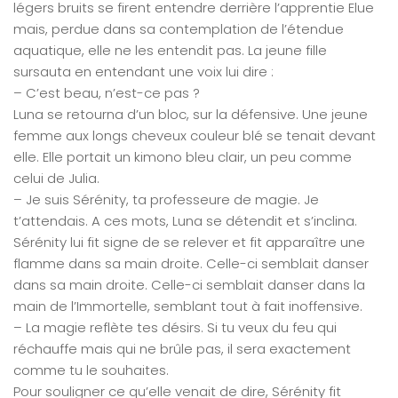
légers bruits se firent entendre derrière l’apprentie Elue
mais, perdue dans sa contemplation de l’étendue
aquatique, elle ne les entendit pas. La jeune fille
sursauta en entendant une voix lui dire :
– C’est beau, n’est-ce pas ?
Luna se retourna d’un bloc, sur la défensive. Une jeune
femme aux longs cheveux couleur blé se tenait devant
elle. Elle portait un kimono bleu clair, un peu comme
celui de Julia.
– Je suis Sérénity, ta professeure de magie. Je
t’attendais. A ces mots, Luna se détendit et s’inclina.
Sérénity lui fit signe de se relever et fit apparaître une
flamme dans sa main droite. Celle-ci semblait danser
dans sa main droite. Celle-ci semblait danser dans la
main de l’Immortelle, semblant tout à fait inoffensive.
– La magie reflète tes désirs. Si tu veux du feu qui
réchauffe mais qui ne brûle pas, il sera exactement
comme tu le souhaites.
Pour souligner ce qu’elle venait de dire, Sérénity fit