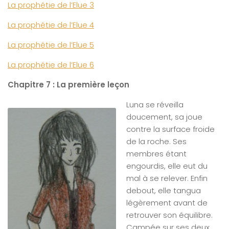
La prophétie de l’Elue 3
La prophétie de l’Elue 4
La prophétie de l’Elue 5
La prophétie de l’Elue 6
Chapitre 7 : La première leçon
Luna se réveilla
doucement, sa joue
contre la surface froide
de la roche. Ses
membres étant
engourdis, elle eut du
mal à se relever. Enfin
debout, elle tangua
légèrement avant de
retrouver son équilibre.
Campée sur ses deux