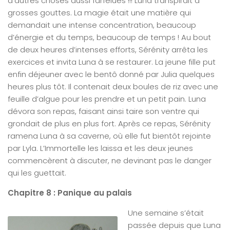
d’autres choses aussi farfelues !!! Luna transpirait à
grosses gouttes. La magie était une matière qui
demandait une intense concentration, beaucoup
d’énergie et du temps, beaucoup de temps ! Au bout
de deux heures d’intenses efforts, Sérénity arrêta les
exercices et invita Luna à se restaurer. La jeune fille put
enfin déjeuner avec le bentô donné par Julia quelques
heures plus tôt. Il contenait deux boules de riz avec une
feuille d’algue pour les prendre et un petit pain. Luna
dévora son repas, faisant ainsi taire son ventre qui
grondait de plus en plus fort. Après ce repas, Sérénity
ramena Luna à sa caverne, où elle fut bientôt rejointe
par Lyla. L’Immortelle les laissa et les deux jeunes
commencèrent à discuter, ne devinant pas le danger
qui les guettait.
Chapitre 8 : Panique au palais
Une semaine s’était
passée depuis que Luna