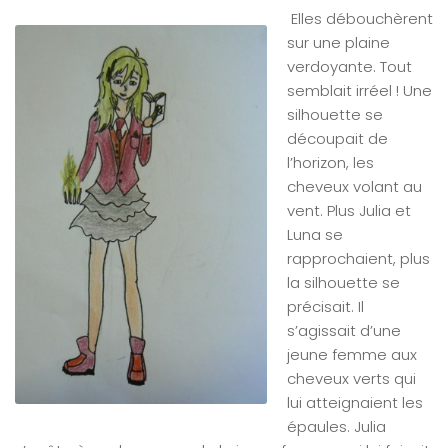
Elles débouchèrent
sur une plaine
verdoyante. Tout
semblait irréel ! Une
silhouette se
découpait de
l’horizon, les
cheveux volant au
vent. Plus Julia et
Luna se
rapprochaient, plus
la silhouette se
précisait. Il
s’agissait d’une
jeune femme aux
cheveux verts qui
lui atteignaient les
épaules. Julia