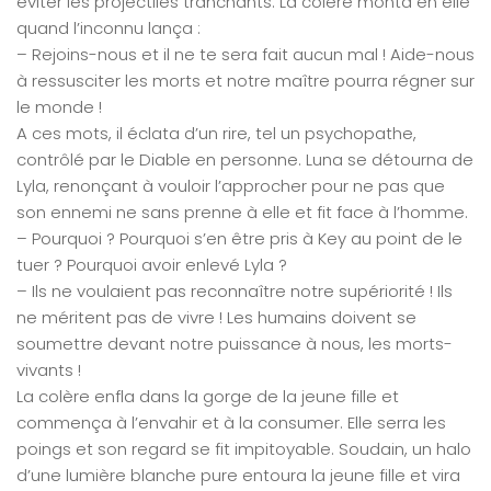
éviter les projectiles tranchants. La colère monta en elle
quand l’inconnu lança :
– Rejoins-nous et il ne te sera fait aucun mal ! Aide-nous
à ressusciter les morts et notre maître pourra régner sur
le monde !
A ces mots, il éclata d’un rire, tel un psychopathe,
contrôlé par le Diable en personne. Luna se détourna de
Lyla, renonçant à vouloir l’approcher pour ne pas que
son ennemi ne sans prenne à elle et fit face à l’homme.
– Pourquoi ? Pourquoi s’en être pris à Key au point de le
tuer ? Pourquoi avoir enlevé Lyla ?
– Ils ne voulaient pas reconnaître notre supériorité ! Ils
ne méritent pas de vivre ! Les humains doivent se
soumettre devant notre puissance à nous, les morts-
vivants !
La colère enfla dans la gorge de la jeune fille et
commença à l’envahir et à la consumer. Elle serra les
poings et son regard se fit impitoyable. Soudain, un halo
d’une lumière blanche pure entoura la jeune fille et vira