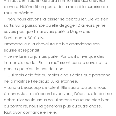
– Il faut aller l’aider ! déclara l’Immortelle aux cheveux
d’encre. Héléna fit un geste de la main à la surprise de
tous et déclara :
– Non, nous devons la laisser se débrouiller. Elle va s’en
sortir, vu la puissance qu’elle dégage ! D’ailleurs, je ne
savais pas que tu lui avais parlé la Magie des
Sentiments, Sérénity.
L’Immortelle à la chevelure de blé abandonna son
sourire et répondit :
– Je ne lui en ai jamais parlé ! Parfois il arrive que des
Immortels ou des Elus la maîtrisent sans le savoir et je
pense que c’est le cas de Luna.
– Oui mais cela fait au moins cinq siècles que personne
ne la maîtrise ! Répliqua Julia, étonnée.
– Luna a beaucoup de talent. Elle saura toujours nous
étonner. Je suis d’accord avec vous, Déesse, elle doit se
débrouiller seule. Nous ne lui serons d’aucune aide bien
au contraire, nous la gênerons plus qu’autre chose. Il
faut avoir confiance en elle.