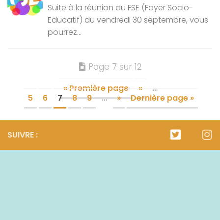
Suite à la réunion du FSE (Foyer Socio-
Educatif) du vendredi 30 septembre, vous
pourrez...
Page 7 sur 12
« Première page
«
…
5
6
7
8
9
…
»
Dernière page »
SUIVRE :