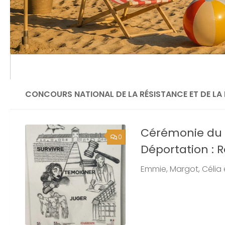
Calendrier
L’organigramme
CONCOURS NATIONAL DE LA RÉSISTANCE ET DE LA
Cérémonie du C
0
Déportation : 
Emmie, Margot, Célia e